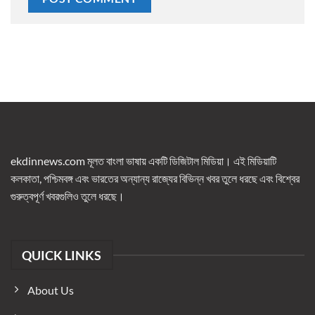
ekdinnews.com মূলত বাংলা ভাষায় একটি ডিজিটাল মিডিয়া। এই মিডিয়াটি
কলকাতা, পশ্চিমবঙ্গ এবং ভারতের অন্যান্য রাজ্যের বিভিন্ন খবর তুলে ধরছে এবং বিশ্বের
গুরুত্বপূর্ণ খবরগুলিও তুলে ধরছে।
QUICK LINKS
About Us