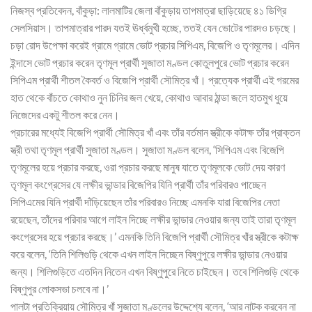
নিজস্ব প্রতিবেদন, বাঁকুড়া: লালমাটির জেলা বাঁকুড়ায় তাপমাত্রা ছাড়িয়েছে ৪১ ডিগ্রি
সেলসিয়াস। তাপমাত্রার পারদ যতই ঊর্ধ্বমুখী হচ্ছে, ততই যেন ভোটের পারদও চড়ছে।
চড়া রোদ উপেক্ষা করেই গ্রামে গ্রামে ভোট প্রচার সিপিএম, বিজেপি ও তৃণমূলের। এদিন
ইন্দাসে ভোট প্রচার করেন তৃণমূল প্রার্থী সুজাতা মণ্ডল কোতুলপুরে ভোট প্রচার করেন
সিপিএম প্রার্থী শীতল কৈবর্ত ও বিজেপি প্রার্থী সৌমিত্র খাঁ। প্রত্যেক প্রার্থী এই গরমের
হাত থেকে বাঁচতে কোথাও নুন চিনির জল খেয়ে, কোথাও আবার ঠান্ডা জলে হাতমুখ ধুয়ে
নিজেদের একটু শীতল করে নেন।
প্রচারের মধ্যেই বিজেপি প্রার্থী সৌমিত্র খাঁ এবং তাঁর বর্তমান স্ত্রীকে কটাক্ষ তাঁর প্রাক্তন
স্ত্রী তথা তৃণমূল প্রার্থী সুজাতা মণ্ডল। সুজাতা মণ্ডল বলেন, ‘সিপিএম এবং বিজেপি
তৃণমূলের হয়ে প্রচার করছে, ওরা প্রচার করছে মানুষ যাতে তৃণমূলকে ভোট দেয় কারণ
তৃণমূল কংগ্রেসের যে লক্ষীর ভান্ডার বিজেপির যিনি প্রার্থী তাঁর পরিবারও পাচ্ছেন
সিপিএমের যিনি প্রার্থী দাঁড়িয়েছেন তাঁর পরিবারও নিচ্ছে এমনকি যারা বিজেপির নেতা
রয়েছেন, তাঁদের পরিবার আগে লাইন দিচ্ছে লক্ষীর ভান্ডার নেওয়ার জন্য তাই তারা তৃণমূল
কংগ্রেসের হয়ে প্রচার করছে।’ এমনকি তিনি বিজেপি প্রার্থী সৌমিত্র খাঁর স্ত্রীকে কটাক্ষ
করে বলেন, ‘তিনি শিলিগুড়ি থেকে এখন লাইন দিচ্ছেন বিষ্ণুপুরে লক্ষীর ভান্ডার নেওয়ার
জন্য। শিলিগুড়িতে এতদিন নিতেন এখন বিষ্ণুপুরে নিতে চাইছেন। তবে শিলিগুড়ি থেকে
বিষ্ণুপুর লোকসভা চলবে না।’
পালটা প্রতিক্রিয়ায় সৌমিত্র খাঁ সুজাতা মণ্ডলের উদ্দেশ্যে বলেন, ‘আর নাটক করবেন না