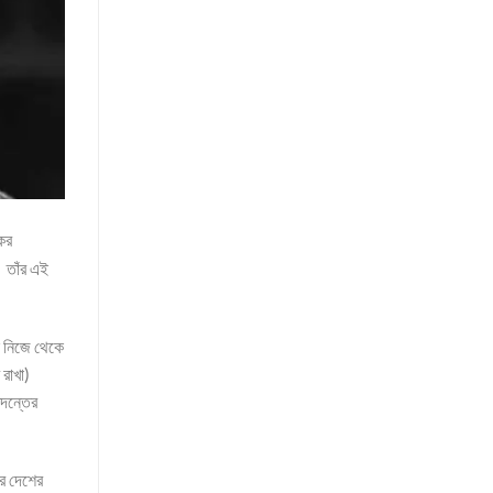
কের
 তাঁর এই
ি নিজে থেকে
রাখা)
তদন্তের
রে দেশের