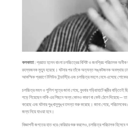
: প্রয়াত হলেন বাংলা চলচ্চিত্রের বিশিষ্ট ও জনপ্রিয় পরিচালক অনীক 
কলকাতা
রহস্যজনক মৃত্যু হয়েছে। ঘটনার পর তাঁকে অত্যন্ত সঙ্কটজনক অবস্থায় ঢাক
আকস্মিক প্রয়াণে টলিউড ইন্ডাস্ট্রি এবং চলচ্চিত্র মহলে নেমে এসেছে শোকে
চলচ্চিত্র মহল ও পুলিশ সূত্রে জানা গেছে, বুধবার গড়িয়াহাটে স্ত্রীর বাড়
পড়ে গিয়েছেন নাকি এর পিছনে অন্য কোনও কারণ বা কেউ ঠেলে দিয়েছে— তা নি
করেছে এবং ঘটনার পুঙ্খানুপুঙ্খ তদন্ত শুরু করেছে। জানা গেছে, পরিচালকে
জন্য নিয়ে যাওয়া হবে।
বিজ্ঞাপনী জগতের হাত ধরে কেরিয়ার শুরু করলেও, চলচ্চিত্র পরিচালক হিসেবে অ