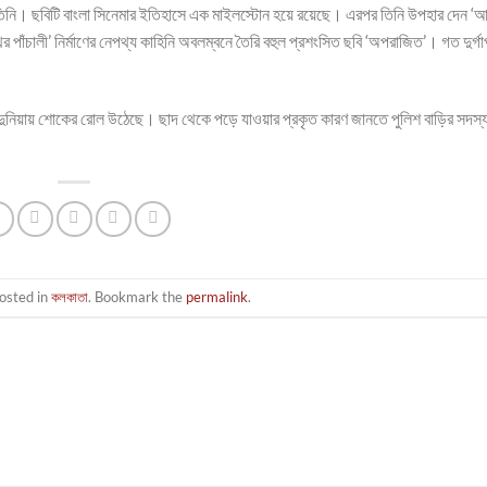
 তিনি। ছবিটি বাংলা সিনেমার ইতিহাসে এক মাইলস্টোন হয়ে রয়েছে। এরপর তিনি উপহার দেন ‘আশ্চর
পথের পাঁচালী’ নির্মাণের নেপথ্য কাহিনি অবলম্বনে তৈরি বহুল প্রশংসিত ছবি ‘অপরাজিত’। গত দুর্গ
 দুনিয়ায় শোকের রোল উঠেছে। ছাদ থেকে পড়ে যাওয়ার প্রকৃত কারণ জানতে পুলিশ বাড়ির সদস্
osted in
কলকাতা
. Bookmark the
permalink
.