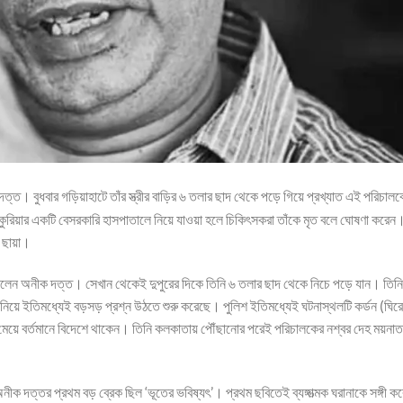
দত্ত। বুধবার গড়িয়াহাটে তাঁর স্ত্রীর বাড়ির ৬ তলার ছাদ থেকে পড়ে গিয়ে প্রখ্যাত এই পরিচাল
ুরিয়ার একটি বেসরকারি হাসপাতালে নিয়ে যাওয়া হলে চিকিৎসকরা তাঁকে মৃত বলে ঘোষণা করেন।
র ছায়া।
িতেই ছিলেন অনীক দত্ত। সেখান থেকেই দুপুরের দিকে তিনি ৬ তলার ছাদ থেকে নিচে পড়ে যান। তিন
য়ে ইতিমধ্যেই বড়সড় প্রশ্ন উঠতে শুরু করেছে। পুলিশ ইতিমধ্যেই ঘটনাস্থলটি কর্ডন (ঘিরে 
র মেয়ে বর্তমানে বিদেশে থাকেন। তিনি কলকাতায় পৌঁছানোর পরেই পরিচালকের নশ্বর দেহ ময়না
নীক দত্তর প্রথম বড় ব্রেক ছিল ‘ভূতের ভবিষ্যৎ’। প্রথম ছবিতেই ব্যঙ্গাত্মক ঘরানাকে সঙ্গী ক