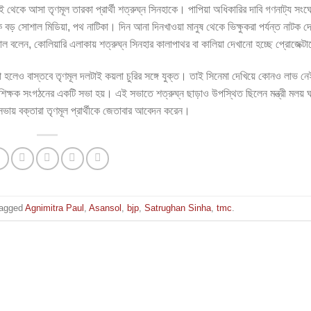
থেকে আসা তৃণমূল তারকা প্রার্থী শত্রুঘ্ন সিনহাকে। পাপিয়া অধিকারির দাবি গণনাট্য সংঘের
় সোশাল মিডিয়া, পথ নাটিকা। দিন আনা দিনখাওয়া মানুষ থেকে ভিক্ষুকরা পর্যন্ত নাটক দ
রা পাল বলেন, কোলিয়ারি এলাকায় শত্রুঘ্ন সিনহার কালাপাথর বা কালিয়া দেখানো হচ্ছে প্রোজেক্ট
ো হলেও বাস্তবে তৃণমূল দলটাই কয়লা চুরির সঙ্গে যুক্ত। তাই সিনেমা দেখিয়ে কোনও লাভ ন
থনে শিক্ষক সংগঠনের একটি সভা হয়। এই সভাতে শত্রুঘ্ন ছাড়াও উপস্থিত ছিলেন মন্ত্রী মলয় 
 সভায় বক্তারা তৃণমূল প্রার্থীকে জেতাবার আবেদন করেন।
tagged
Agnimitra Paul
,
Asansol
,
bjp
,
Satrughan Sinha
,
tmc
.