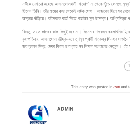
নাটকে দেখানো হয়েছে আসানসোলবাসী ‘খামোশ’ না থেকে ছুঁড়ে ফেলছে মুম্বাই 
ছিলেন তিনি। তাঁর মায়ের কাছ থেকেই নাটক সেখা। আজকের দিনে সব থেকে বড
রাস্তায় দাঁড়িয়ে। তাঁদেরকে বার্তা দিতে পারাটাই মূল উদ্দেশ্য। অগ্নিমিত্
কিন্তু, তাতে কাজের কাজ কিছুই হবে না। সিনেমার শত্রুঘ্ন কয়লাখনির হির
বৃহস্পতিবার, আসানসোল রবীন্দ্রভবনে তৃণমূল প্রার্থী শত্রুঘ্ন সিনহার সমর্
জয়প্রকাশ মিশ্র, মেয়র বিধান উপাধ্যায় সহ শিক্ষক সংগঠনের নেতৃবৃন্দ। এই
This entry was posted in
জেলা
and 
ADMIN