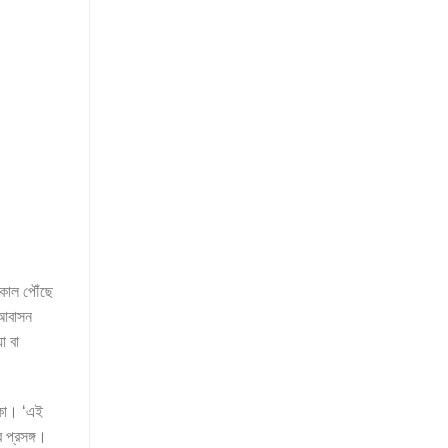
সকাল পৌঁছে
 আবাসন
া বা
িকা। ‘এই
 প্রসঙ্গ।