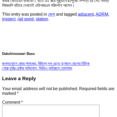
কর্মীরা মোতায়েন থাকবেন। যাতে এই বছর সুষ্ঠুভাবে ছটপুজো সম্পন্ন হয় সেই সমস্ত
বিষয়গুলি খতিয়ে দেখতেই এডিআরএম পরিদর্শনে আসেন।
This entry was posted in
জেলা
and tagged
adjacent
,
ADRM
,
inspect
,
rail pond
,
station
.
Dakshineswari Basu
জনসংযোগে জোর শাসকের, বিভিন্ন দল ছেড়ে তৃণমূলে যোগের হিড়িক
গোরু চুরির চেষ্টার অভিযোগ, ভিডিও ভাইরালে তোলপাড়
Leave a Reply
Your email address will not be published.
Required fields are
marked
*
Comment
*