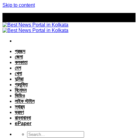
Skip to content
প্রচ্ছদ
জেলা
কলকাতা
দেশ
খেলা
দুনিয়া
প্রযুক্তি
বিনোদন
ভিডিও
লাইফ স্টাইল
স্বাস্থ্য
ভ্রমণ
রান্নাবান্না
ePaper