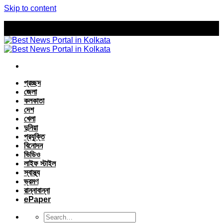
Skip to content
প্রচ্ছদ
জেলা
কলকাতা
দেশ
খেলা
দুনিয়া
প্রযুক্তি
বিনোদন
ভিডিও
লাইফ স্টাইল
স্বাস্থ্য
ভ্রমণ
রান্নাবান্না
ePaper