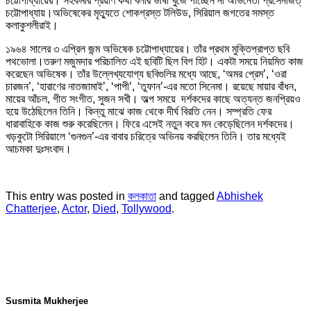
চট্টোপাধ্যায়ের। সহকর্মীর প্রয়াণ কথা বলার ভাষা খুঁজে পাচ্ছেন না অভিনেতা প্রসেনজিত্
চট্টোপাধ্যায়।অভিষেকের মৃত্যুতে শোকগ্রস্ত টলিউড, সিরিয়াল জগতের সমস্ত
কলাকুশলীরাই।
১৯৬৪ সালের ৩ এপ্রিল জন্ম অভিষেক চট্টোপাধ্যায়ের। তাঁর প্রথম মুক্তিপ্রাপ্ত ছবি
পথভোলা।তরুণ মজুমদার পরিচালিত এই ছবিটি ছিল বিগ হিট। একটা সময়ে নিয়মিত কাজ
করেছেন অভিষেক। তাঁর উল্লেখ্যযোগ্য ছবিগুলির মধ্যে আছে, ‘অমর প্রেম’, ‘ওরা
চারজন’, ‘হারাণের নাতজামাই’, ‘পাপী’, ‘তুফান’-এর মতো সিনেমা। রয়েছে মায়ার বাঁধন,
মায়ের আঁচল, গীত সংগীত, সুজন সখী। অল্প সময়ে দর্শকদের কাছে অত্যন্ত জনপ্রিয়ও
হয়ে উঠেছিলেন তিনি। কিন্তু মাঝে কাজ থেকে দীর্ঘ বিরতি নেন। সম্প্রতি ফের
ধারাবাহিকে কাজ শুরু করেছিলেন। ফিরে এসেই নতুন করে মন কেড়েছিলেন দর্শকদের।
খড়কুটো সিরিয়ালে ‘গুনগুন’-এর বাবার চরিত্রে অভিনয় করছিলেন তিনি। তার মধ্যেই
আচমকা দুঃসংবাদ।
This entry was posted in
কলকাতা
and tagged
Abhishek
Chatterjee
,
Actor
,
Died
,
Tollywood
.
Susmita Mukherjee