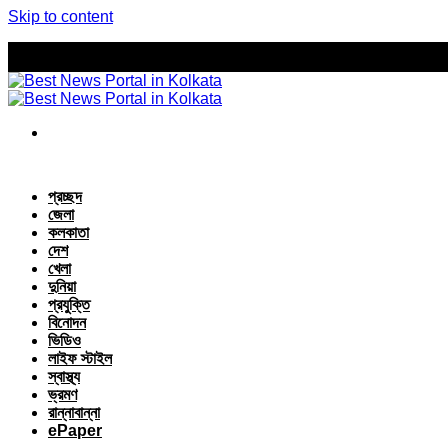
Skip to content
প্রচ্ছদ
জেলা
কলকাতা
দেশ
খেলা
দুনিয়া
প্রযুক্তি
বিনোদন
ভিডিও
লাইফ স্টাইল
স্বাস্থ্য
ভ্রমণ
রান্নাবান্না
ePaper